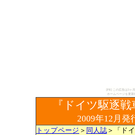
[PR] この広告は
ホームページを更新
『ドイツ駆逐戦
2009年12月
トップページ
＞
同人誌
＞「ドイ