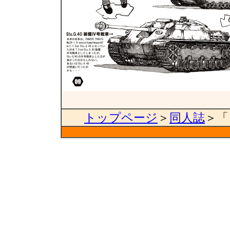
トップページ
＞
同人誌
＞「