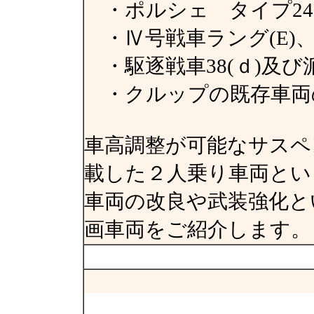
・ポルシェ タイプ245-
・Ⅳ号戦車ラング(E)
・駆逐戦車38(ｄ)及び
・クルップの既存車両
車高調整が可能なサスペン
載した２人乗り車両とい
車両の改良や武装強化と
画車両をご紹介します。